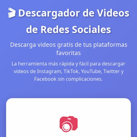
🎬 Descargador de Videos
de Redes Sociales
Descarga videos gratis de tus plataformas
favoritas
La herramienta más rápida y fácil para descargar
videos de Instagram, TikTok, YouTube, Twitter y
Facebook sin complicaciones.
📷