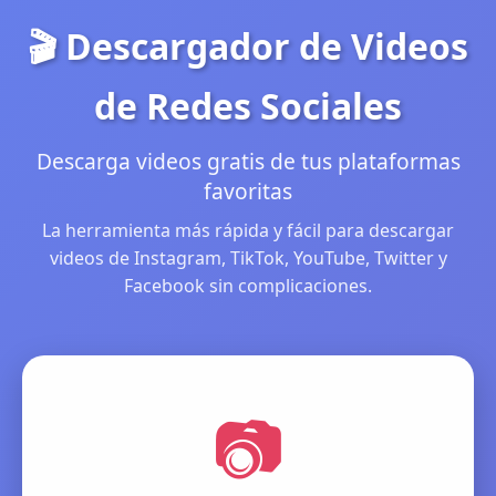
🎬 Descargador de Videos
de Redes Sociales
Descarga videos gratis de tus plataformas
favoritas
La herramienta más rápida y fácil para descargar
videos de Instagram, TikTok, YouTube, Twitter y
Facebook sin complicaciones.
📷