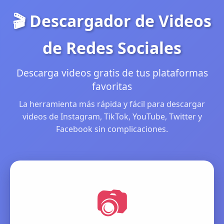
🎬 Descargador de Videos
de Redes Sociales
Descarga videos gratis de tus plataformas
favoritas
La herramienta más rápida y fácil para descargar
videos de Instagram, TikTok, YouTube, Twitter y
Facebook sin complicaciones.
📷