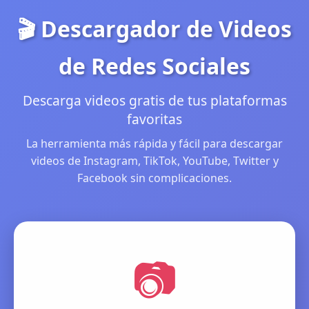
🎬 Descargador de Videos
de Redes Sociales
Descarga videos gratis de tus plataformas
favoritas
La herramienta más rápida y fácil para descargar
videos de Instagram, TikTok, YouTube, Twitter y
Facebook sin complicaciones.
📷