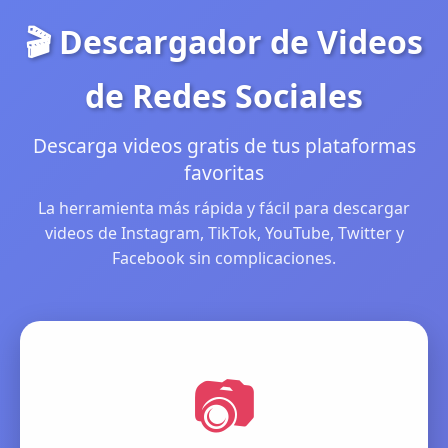
🎬 Descargador de Videos
de Redes Sociales
Descarga videos gratis de tus plataformas
favoritas
La herramienta más rápida y fácil para descargar
videos de Instagram, TikTok, YouTube, Twitter y
Facebook sin complicaciones.
📷