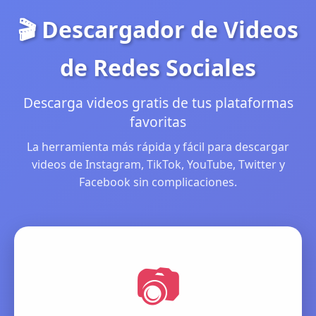
🎬 Descargador de Videos
de Redes Sociales
Descarga videos gratis de tus plataformas
favoritas
La herramienta más rápida y fácil para descargar
videos de Instagram, TikTok, YouTube, Twitter y
Facebook sin complicaciones.
📷