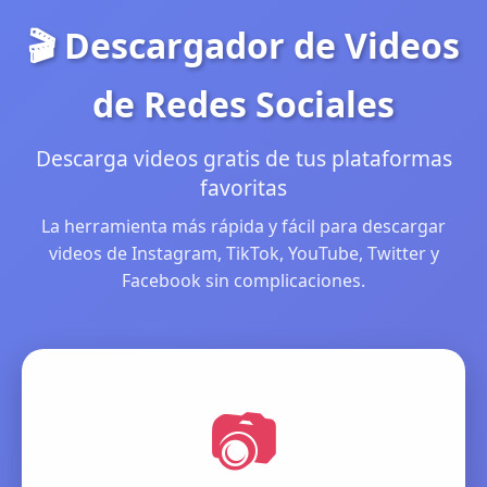
🎬 Descargador de Videos
de Redes Sociales
Descarga videos gratis de tus plataformas
favoritas
La herramienta más rápida y fácil para descargar
videos de Instagram, TikTok, YouTube, Twitter y
Facebook sin complicaciones.
📷