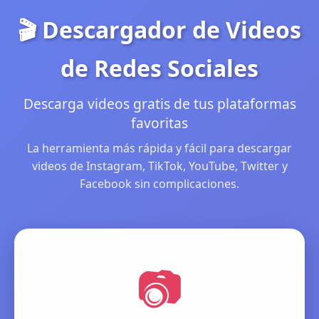
🎬 Descargador de Videos
de Redes Sociales
Descarga videos gratis de tus plataformas
favoritas
La herramienta más rápida y fácil para descargar
videos de Instagram, TikTok, YouTube, Twitter y
Facebook sin complicaciones.
📷