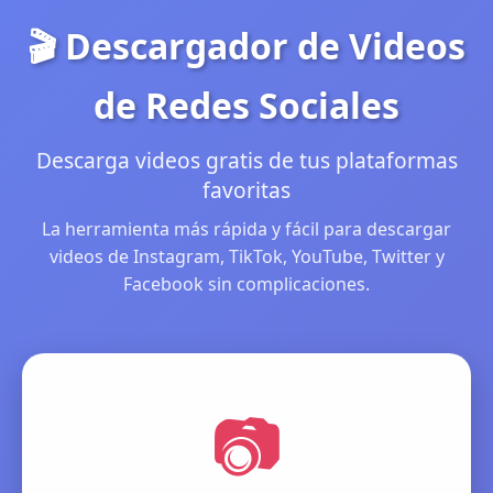
🎬 Descargador de Videos
de Redes Sociales
Descarga videos gratis de tus plataformas
favoritas
La herramienta más rápida y fácil para descargar
videos de Instagram, TikTok, YouTube, Twitter y
Facebook sin complicaciones.
📷