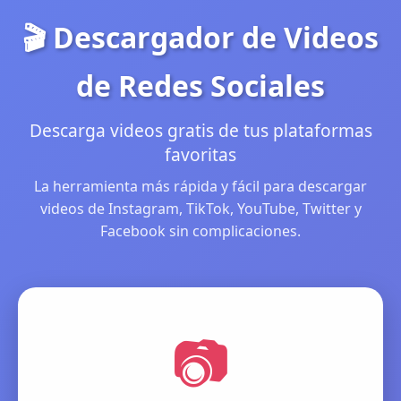
🎬 Descargador de Videos
de Redes Sociales
Descarga videos gratis de tus plataformas
favoritas
La herramienta más rápida y fácil para descargar
videos de Instagram, TikTok, YouTube, Twitter y
Facebook sin complicaciones.
📷