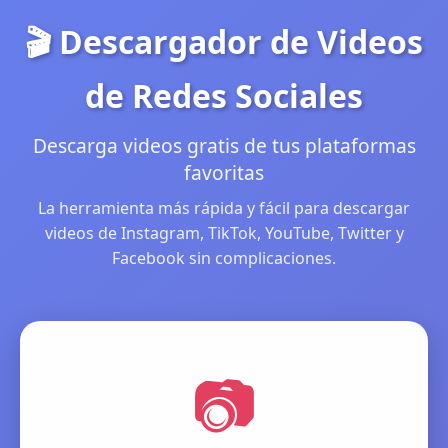
🎬 Descargador de Videos
de Redes Sociales
Descarga videos gratis de tus plataformas
favoritas
La herramienta más rápida y fácil para descargar
videos de Instagram, TikTok, YouTube, Twitter y
Facebook sin complicaciones.
📷