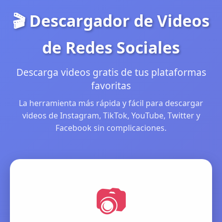
🎬 Descargador de Videos
de Redes Sociales
Descarga videos gratis de tus plataformas
favoritas
La herramienta más rápida y fácil para descargar
videos de Instagram, TikTok, YouTube, Twitter y
Facebook sin complicaciones.
📷