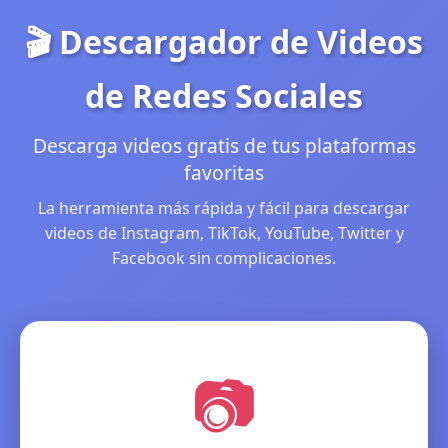
🎬 Descargador de Videos
de Redes Sociales
Descarga videos gratis de tus plataformas
favoritas
La herramienta más rápida y fácil para descargar
videos de Instagram, TikTok, YouTube, Twitter y
Facebook sin complicaciones.
📷