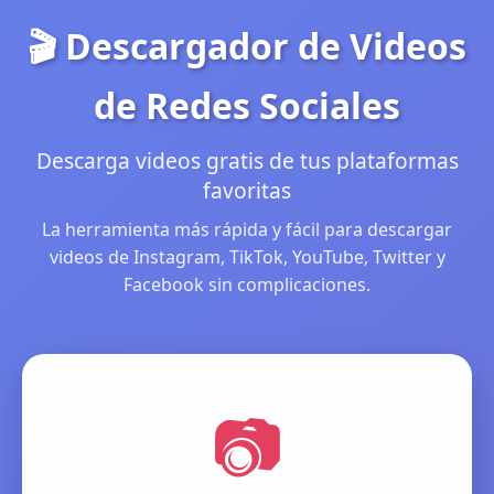
🎬 Descargador de Videos
de Redes Sociales
Descarga videos gratis de tus plataformas
favoritas
La herramienta más rápida y fácil para descargar
videos de Instagram, TikTok, YouTube, Twitter y
Facebook sin complicaciones.
📷