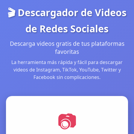
🎬 Descargador de Videos
de Redes Sociales
Descarga videos gratis de tus plataformas
favoritas
La herramienta más rápida y fácil para descargar
videos de Instagram, TikTok, YouTube, Twitter y
Facebook sin complicaciones.
📷