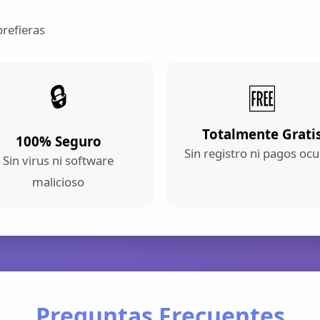
prefieras
🔒
🆓
Totalmente Grati
100% Seguro
Sin registro ni pagos ocu
Sin virus ni software
malicioso
Preguntas Frecuentes