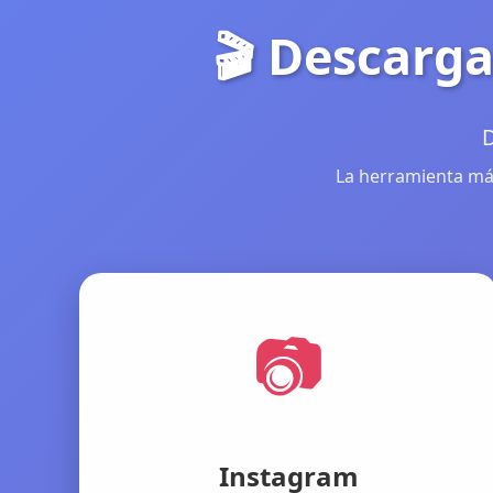
🎬 Descarga
D
La herramienta más
📷
Instagram